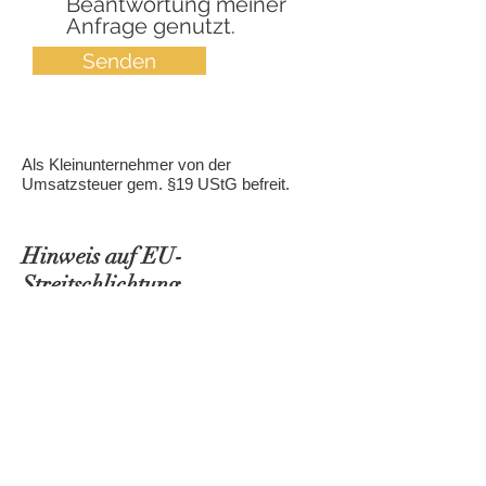
Beantwortung meiner
Anfrage genutzt.
Senden
Als Kleinunternehmer von der
Umsatzsteuer gem. §19 UStG befreit.​
Hinweis auf EU-
Streitschlichtung
Die Europäische Kommission stellt eine
Plattform zur Online-Streitbeilegung
(OS)
bereit:
http://ec.europa.eu/consumers/
odr
Meine E-Mail-Adresse finden Sie oben
im Impressum.